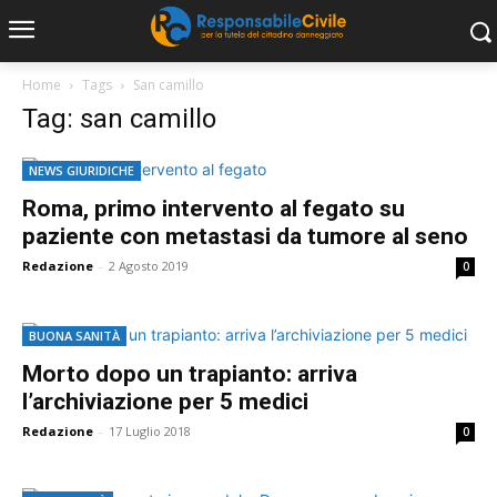
Home
Tags
San camillo
Tag: san camillo
NEWS GIURIDICHE
Roma, primo intervento al fegato su
paziente con metastasi da tumore al seno
Redazione
-
2 Agosto 2019
0
BUONA SANITÀ
Morto dopo un trapianto: arriva
l’archiviazione per 5 medici
Redazione
-
17 Luglio 2018
0