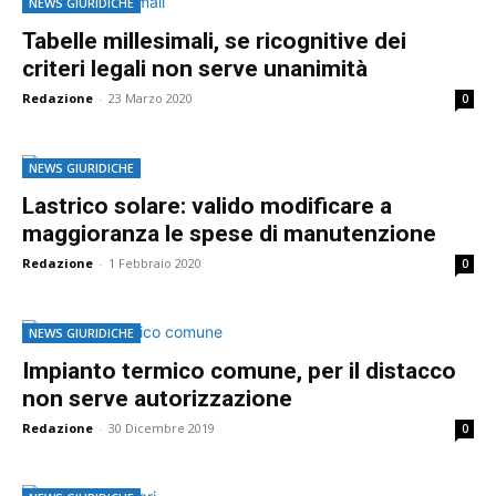
NEWS GIURIDICHE
Tabelle millesimali, se ricognitive dei
criteri legali non serve unanimità
Redazione
-
23 Marzo 2020
0
NEWS GIURIDICHE
Lastrico solare: valido modificare a
maggioranza le spese di manutenzione
Redazione
-
1 Febbraio 2020
0
NEWS GIURIDICHE
Impianto termico comune, per il distacco
non serve autorizzazione
Redazione
-
30 Dicembre 2019
0