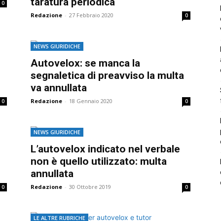
taratura periodica
0
Redazione
-
27 Febbraio 2020
0
NEWS GIURIDICHE
Autovelox: se manca la
segnaletica di preavviso la multa
va annullata
Redazione
-
18 Gennaio 2020
0
0
NEWS GIURIDICHE
L’autovelox indicato nel verbale
non è quello utilizzato: multa
annullata
Redazione
-
30 Ottobre 2019
0
0
LE ALTRE RUBRICHE