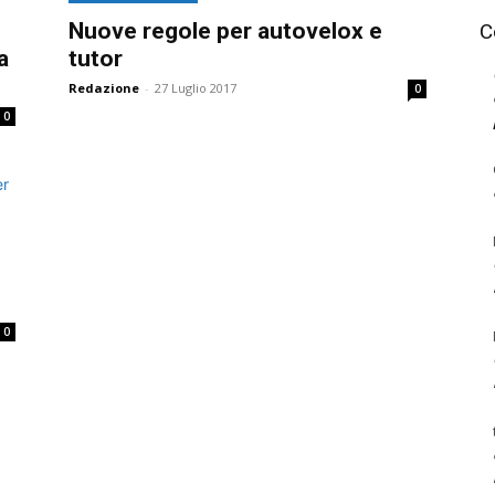
Nuove regole per autovelox e
C
a
tutor
Redazione
-
27 Luglio 2017
0
0
0