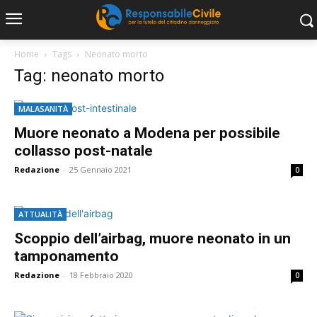
Home
Tags
Neonato morto
Tag: neonato morto
MALASANITÀ
Muore neonato a Modena per possibile
collasso post-natale
Redazione
-
25 Gennaio 2021
0
ATTUALITÀ
Scoppio dell’airbag, muore neonato in un
tamponamento
Redazione
-
18 Febbraio 2020
0