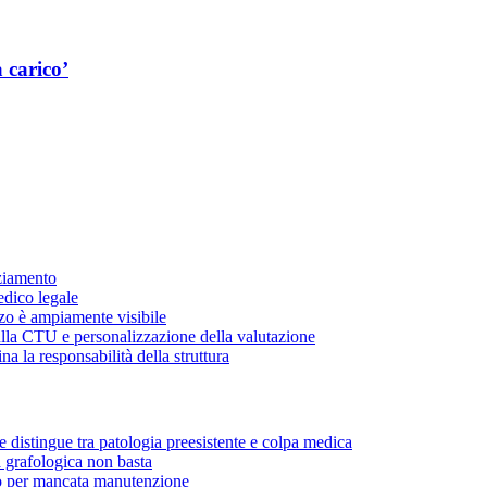
a carico’
nziamento
edico legale
zzo è ampiamente visibile
ulla CTU e personalizzazione della valutazione
a la responsabilità della struttura
e distingue tra patologia preesistente e colpa medica
a grafologica non basta
o per mancata manutenzione