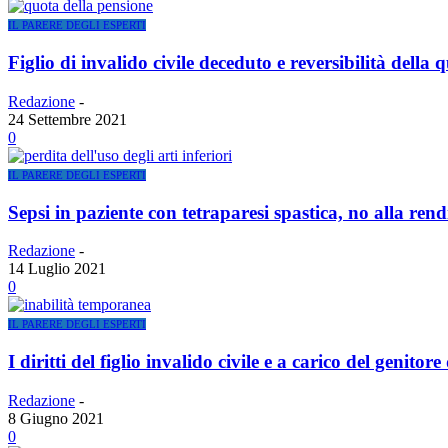
IL PARERE DEGLI ESPERTI
Figlio di invalido civile deceduto e reversibilità della
Redazione
-
24 Settembre 2021
0
IL PARERE DEGLI ESPERTI
Sepsi in paziente con tetraparesi spastica, no alla rend
Redazione
-
14 Luglio 2021
0
IL PARERE DEGLI ESPERTI
I diritti del figlio invalido civile e a carico del genitor
Redazione
-
8 Giugno 2021
0