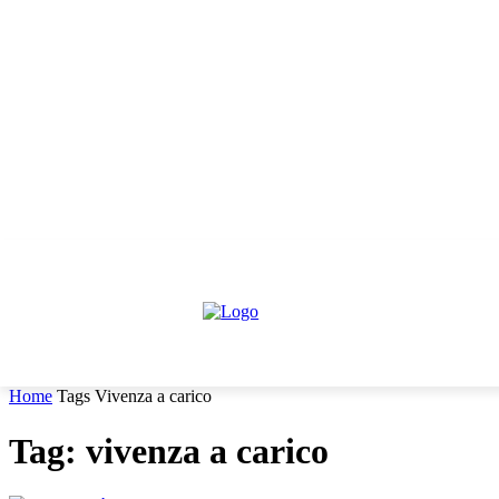
sabato, Agosto 8, 2026
Informativa trattamento dati
Contattaci
C
HOME
IL PARERE DEGLI ESPERTI
NEWS GIURIDIC
Home
Tags
Vivenza a carico
Tag: vivenza a carico