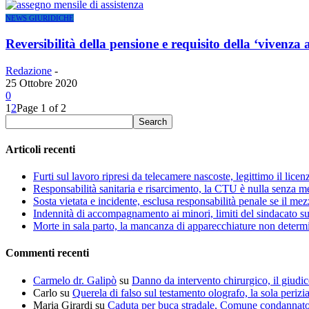
NEWS GIURIDICHE
Reversibilità della pensione e requisito della ‘vivenza 
Redazione
-
25 Ottobre 2020
0
1
2
Page 1 of 2
Articoli recenti
Furti sul lavoro ripresi da telecamere nascoste, legittimo il lice
Responsabilità sanitaria e risarcimento, la CTU è nulla senza m
Sosta vietata e incidente, esclusa responsabilità penale se il me
Indennità di accompagnamento ai minori, limiti del sindacato s
Morte in sala parto, la mancanza di apparecchiature non determin
Commenti recenti
Carmelo dr. Galipò
su
Danno da intervento chirurgico, il giudic
Carlo
su
Querela di falso sul testamento olografo, la sola perizi
Maria Girardi
su
Caduta per buca stradale, Comune condannat