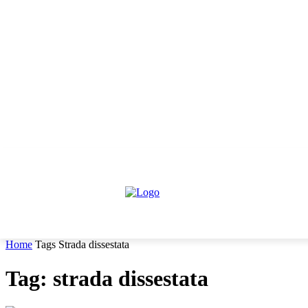
venerdì, Agosto 7, 2026
Informativa trattamento dati
Contattaci
HOME
IL PARERE DEGLI ESPERTI
NEWS GIURIDIC
Home
Tags
Strada dissestata
Tag: strada dissestata