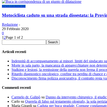
NEWS GIURIDICHE
Motociclista caduto su una strada dissestata: la Provi
Redazione
-
29 Febbraio 2020
0
1
2
Page 1 of 2
Articoli recenti
Indennità di accompagnamento ai minori, limiti del sindacato s
Morte in sala parto, la mancanza di apparecchiature non determin
Stalking e lesioni, la remissione della querela non ferma il proce
Ritardo diagnostico oncologico, confine tra perdita di chance e 
Disconoscimento firma polizza assicurativa, il contratto resta va
Commenti recenti
Carmelo dr. Galipò
su
Danno da intervento chirurgico, il giudic
Carlo
su
Querela di falso sul testamento olografo, la sola perizi
Maria Girardi
su
Caduta per buca stradale, Comune condannat